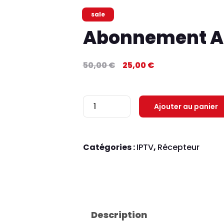
sale
Abonnement At
Le
Le
50,00
€
25,00
€
prix
prix
initial
actuel
quantité
Ajouter au panier
était :
est :
de
50,00 €.
25,00 €.
Abonnement
Catégories :
IPTV
,
Récepteur
Atlas
Pro
Max
Description