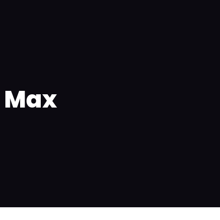
0
PK
Contactez nous
o Max