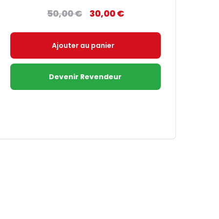
50,00
€
30,00
€
Le
Le
prix
prix
initial
actuel
Ajouter au panier
était :
est :
50,00 €.
30,00 €.
Devenir Revendeur