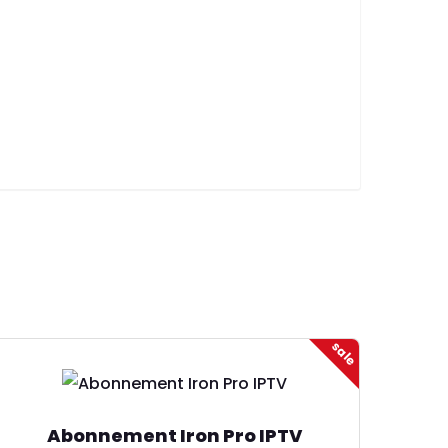
sale
Abonnement Iron Pro IPTV