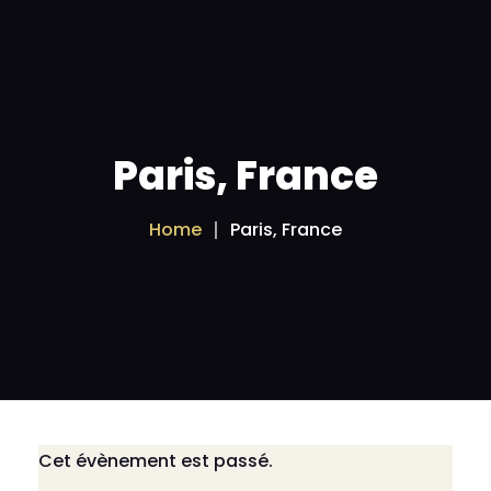
Satellites
Box Android
IPTV
Paris, France
Espace revendeur
Home
Paris, France
Applications APK
Contactez nous
Cet évènement est passé.