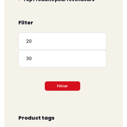
Filter
Prix
min
Prix
max
Filtrer
Product tags