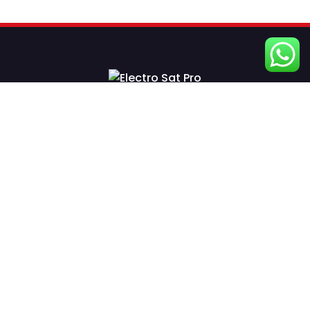
Meilleur site de vente pour les serveurs IPTV et
satellites au Maroc, crédibilité en service
Nos Categories